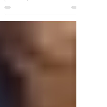
Bernardo Tobón Martínez. Por: German
Posada “La ventaja que nosotros tuvimos y
por lo cual logramos tanto éxito en la radio
de Colombia era que todos teníamos un
talento innato para las diferentes áreas de la
radio. Mi hermano Germán era una persona
muy dedicada a la programación y a la
técnica al igual que Jairo. Jaime mi tío que
era el locutor deportivo, mi papá que era el
cerebro y yo que manejaba las relaciones
públicas y los contactos importantes de la
compañía. Todos