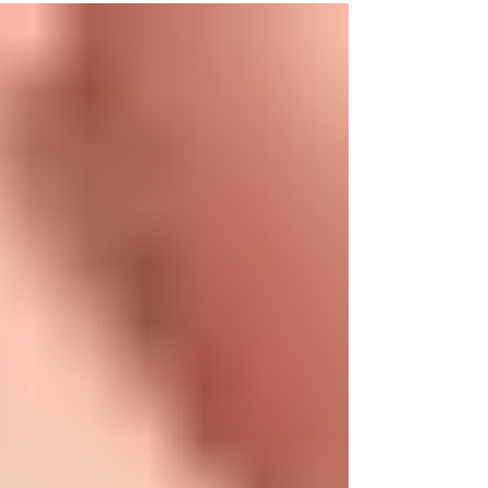
que tal vez no sabían es que fue un
visionario del espectáculo. Creó una
verdadera multiplataforma de radio,
televisión y sello disquero para impulsar un
exitoso elenco de artistas colombianos. Por:
Oscar Tito Lopez. Uno de mis primeros
contactos con celebrida