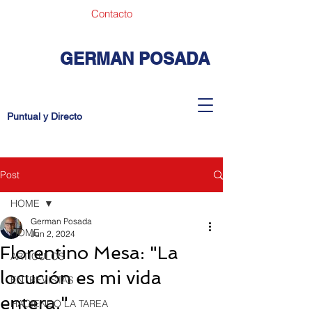
Contacto
GERMAN POSADA
Puntual y Directo
Post
HOME
German Posada
HOME
Jun 2, 2024
Florentino Mesa: "La
ARTICULOS
locución es mi vida
ENTREVISTAS
entera."
HACIENDO LA TAREA