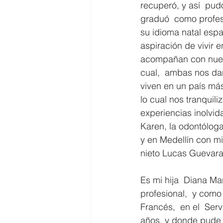
recuperó, y así  pud
graduó  como profes
su idioma natal españ
aspiración de vivir e
acompañan con nuest
cual,  ambas nos dan
viven en un país más
lo cual nos tranquili
experiencias inolvid
Karen, la odontóloga
y en Medellín con mi
nieto Lucas Guevara
Es mi hija  Diana Ma
profesional,  y como
Francés,  en el  Se
años, y donde pude 