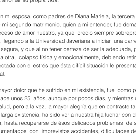
on mi esposa, como padres de Diana Mariela, la tercera
de mi segundo matrimonio, quien a mi entender, fue dem
xceso de amor nuestro, ya que  creció siempre sobrepr
 llegando a la Universidad Javeriana a iniciar  una carre
 segura, y que al no tener certeza de ser la adecuada, 
a otra,  colapsó física y emocionalmente, debiendo retir
ctada con el estrés que ésta difícil situación le presen
al.
yor dolor que he sufrido en mi existencia, fue  como p
 hace unos 25  años, aunque por pocos días, y mientras
lud, pero a la vez, la mayor alegría que en contraste t
larga existencia, ha sido ver a nuestra hija luchar con d
lor, hasta recuperarse de ésos delicados problemas  de s
aumentados  con  imprevistos accidentes, dificultades de