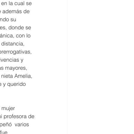
en la cual se 
e además de  
ando su 
res, donde se  
nica, con lo 
distancia, 
rerrogativas, 
ivencias y 
as mayores, 
nieta Amelia, 
e y querido 
 mujer 
i profesora de 
peñó  varios 
fue 