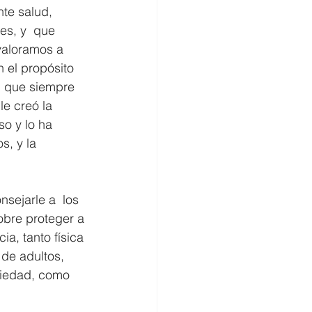
te salud, 
es, y  que 
valoramos a 
el propósito  
, que siempre 
e creó la 
so y lo ha 
, y la 
sejarle a  los  
obre proteger a 
a, tanto física 
de adultos, 
ciedad, como 