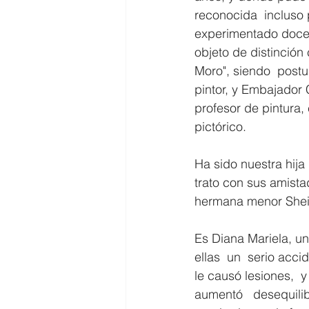
reconocida  incluso p
experimentado docen
objeto de distinción
Moro", siendo  postu
pintor, y Embajador 
profesor de pintura,
pictórico.
Ha sido nuestra hija
trato con sus amist
hermana menor Sheil
Es Diana Mariela, un
ellas  un  serio acci
le causó lesiones,  y
aumentó   desequilib