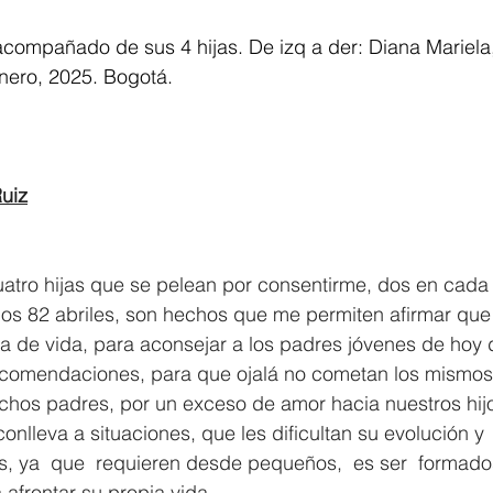
compañado de sus 4 hijas. De izq a der: Diana Mariela,
Enero, 2025. Bogotá.
uiz
atro hijas que se pelean por consentirme, dos en cada 
 los 82 abriles, son hechos que me permiten afirmar que
ia de vida, para aconsejar a los padres jóvenes de hoy d
comendaciones, para que ojalá no cometan los mismos 
os padres, por un exceso de amor hacia nuestros hijo
nlleva a situaciones, que les dificultan su evolución y  
 ya  que  requieren desde pequeños,  es ser  formados
afrontar su propia vida.