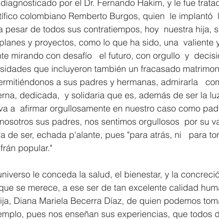
 diagnosticado por el Dr. Fernando Hakim, y le fue tratad
tífico colombiano Remberto Burgos, quien  le implantó  
a pesar de todos sus contratiempos, hoy  nuestra hija, s
lanes y proyectos, como lo que ha sido, una  valiente y
e mirando con desafío   el futuro, con orgullo  y  decisió
sidades que incluyeron también un fracasado matrimonio
ermitiéndonos a sus padres y hermanas, admirarla   com
ierna, dedicada,  y solidaria que es, además de ser la lu
leva a  afirmar orgullosamente en nuestro caso como pad
l nosotros sus padres, nos sentimos orgullosos  por su va
a de ser, echada p'alante, pues "para atrás, ni   para to
frán popular."
niverso le conceda la salud, el bienestar, y la concreci
 que se merece, a ese ser de tan excelente calidad hum
ija, Diana Mariela Becerra Díaz, de quien podemos toma
emplo, pues nos enseñan sus experiencias, que todos