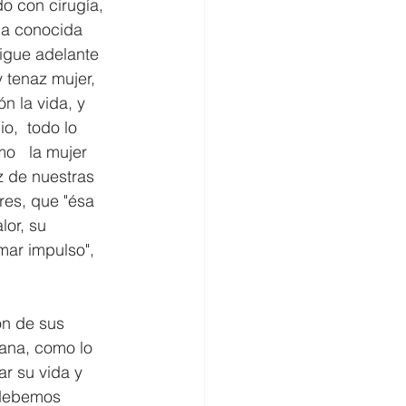
o con cirugía,  
la conocida 
igue adelante  
 tenaz mujer, 
n la vida, y  
,  todo lo 
o   la mujer 
z de nuestras 
res, que "ésa 
lor, su 
mar impulso", 
ón de sus 
ana, como lo 
r su vida y 
 debemos 