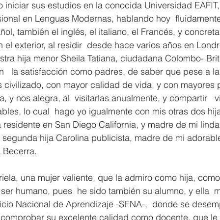
o iniciar sus estudios en la conocida Universidad EAFIT, 
ional en Lenguas Modernas, hablando hoy  fluidament
ol, también el inglés, el italiano, el Francés, y concret
n el exterior, al residir  desde hace varios años en Lond
ra hija menor Sheila Tatiana, ciudadana Colombo- Britá
   la satisfacción como padres, de saber que pese a la 
 civilizado, con mayor calidad de vida, y con mayores p
za, y nos alegra, al  visitarlas anualmente, y compartir   v
ables, lo cual  hago yo igualmente con mis otras dos hij
 residente en San Diego California, y madre de mi linda 
 segunda hija Carolina publicista, madre de mi adorabl
 Becerra.
riela, una mujer valiente, que la admiro como hija, como
 ser humano, pues  he sido también su alumno, y ella  m
rvicio Nacional de Aprendizaje -SENA-,  donde se desem
comprobar su excelente calidad como docente, que le 