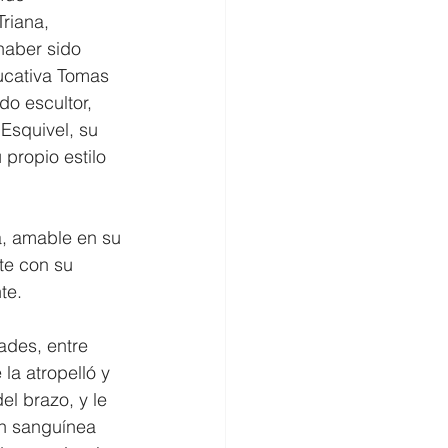
riana, 
haber sido 
ucativa Tomas 
o escultor,  
Esquivel, su 
propio estilo 
a, amable en su 
te con su 
te.
ades, entre 
la atropelló y 
el brazo, y le  
ón sanguínea 