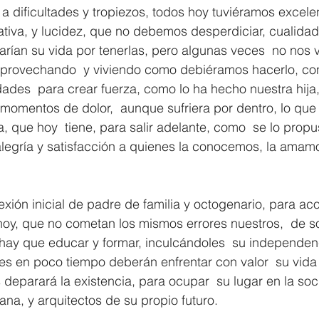
a dificultades y tropiezos, todos hoy tuviéramos excelen
iativa, y lucidez, que no debemos desperdiciar, cualidad
rían su vida por tenerlas, pero algunas veces  no nos 
aprovechando  y viviendo como debiéramos hacerlo, con 
dades  para crear fuerza, como lo ha hecho nuestra hija
momentos de dolor,  aunque sufriera por dentro, lo que l
a, que hoy  tiene, para salir adelante, como  se lo propu
egría y satisfacción a quienes la conocemos, la amamos
exión inicial de padre de familia y octogenario, para acon
hoy, que no cometan los mismos errores nuestros,  de s
 hay que educar y formar, inculcándoles  su independenci
s en poco tiempo deberán enfrentar con valor  su vida 
s deparará la existencia, para ocupar  su lugar en la so
a, y arquitectos de su propio futuro.