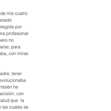
 de mis cuatro 
asiado 
otegida por 
ra profesional 
pero no 
arse, para 
taba, con miras 
adre, tener 
 evolucionaba 
ambién he 
ecisión, con  
alud que  la 
 las cuales se 