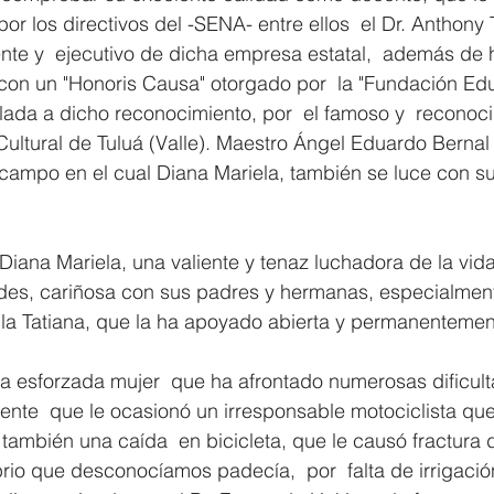
or los directivos del -SENA- entre ellos  el Dr. Anthony T
te y  ejecutivo de dicha empresa estatal,  además de 
 con un "Honoris Causa" otorgado por  la "Fundación Ed
lada a dicho reconocimiento, por  el famoso y  reconocid
Cultural de Tuluá (Valle). Maestro Ángel Eduardo Bernal 
 campo en el cual Diana Mariela, también se luce con su 
 Diana Mariela, una valiente y tenaz luchadora de la vid
ades, cariñosa con sus padres y hermanas, especialmen
a Tatiana, que la ha apoyado abierta y permanentemen
a esforzada mujer  que ha afrontado numerosas dificult
dente  que le ocasionó un irresponsable motociclista que 
 también una caída  en bicicleta, que le causó fractura d
rio que desconocíamos padecía,  por  falta de irrigaci