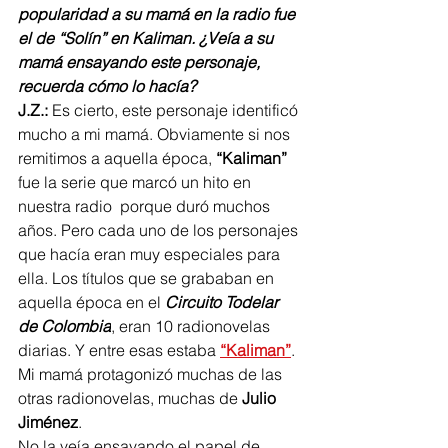
popularidad a su mamá en la radio fue 
el de “Solín” en Kaliman. ¿Veía a su 
mamá ensayando este personaje, 
recuerda cómo lo hacía? 
J.Z.:
 Es cierto, este personaje identificó 
mucho a mi mamá. Obviamente si nos 
remitimos a aquella época, 
“Kaliman”
fue la serie que marcó un hito en 
nuestra radio  porque duró muchos 
años. Pero cada uno de los personajes 
que hacía eran muy especiales para 
ella. Los títulos que se grababan en 
aquella época en el 
Circuito Todelar 
de Colombia
, eran 10 radionovelas 
diarias. Y entre esas estaba 
“Kaliman”
. 
Mi mamá protagonizó muchas de las 
otras radionovelas, muchas de 
Julio 
Jiménez
.
No la veía ensayando el papel de 