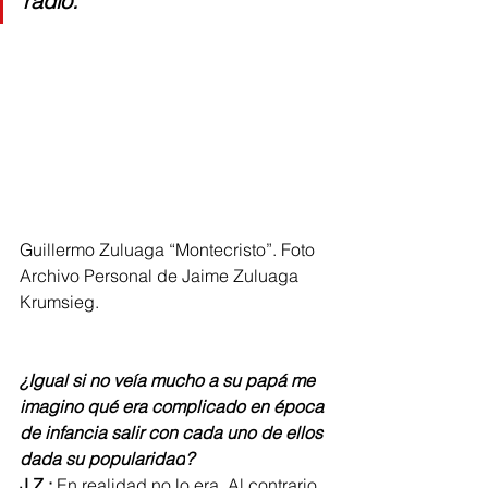
radio.”
Guillermo Zuluaga 
“
Montecristo
”. Foto 
Archivo Personal de Jaime Zuluaga 
Krumsieg.
¿Igual si no veía mucho a su papá m
e 
imagino qué era complicado en época 
de infancia salir con cada uno de ellos 
dada su popularidad
?
J.Z.:
 En realidad no lo era. Al contrario 