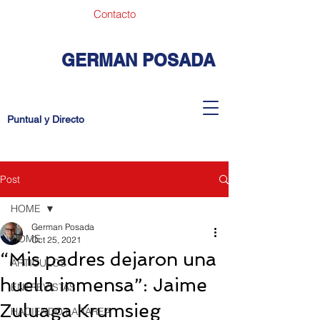
Contacto
GERMAN POSADA
Puntual y Directo
Post
HOME
German Posada
HOME
Oct 25, 2021
“Mis padres dejaron una
ARTICULOS
huella inmensa”: Jaime
ENTREVISTAS
Zuluaga Krumsieg
HACIENDO LA TAREA