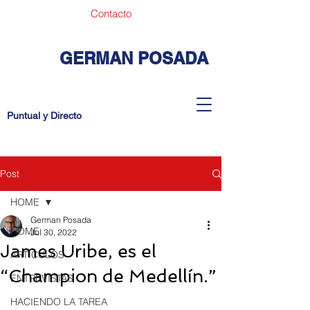
Contacto
GERMAN POSADA
Puntual y Directo
Post
HOME
German Posada
HOME
Jul 30, 2022
James Uribe, es el
ARTICULOS
“Champion de Medellín.”
ENTREVISTAS
HACIENDO LA TAREA