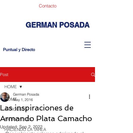
Contacto
GERMAN POSADA
Puntual y Directo
Post
HOME
German Posada
HOME
May 1, 2016
Las inspiraciones de
ARTICULOS
Armando Plata Camacho
ENTREVISTAS
Updated:
Sep 2, 2022
HACIENDO LA TAREA