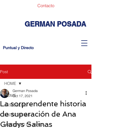
Contacto
GERMAN POSADA
Puntual y Directo
Post
HOME
German Posada
HOME
Oct 17, 2021
La sorprendente historia
ARTICULOS
de superación de Ana
ENTREVISTAS
Gladys Salinas
HACIENDO LA TAREA