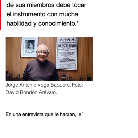
de sus miembros debe tocar 
el instrumento con mucha 
habilidad y conocimiento.
"
Jorge Antonio Vega Baquero. Foto: 
David Rondón Arévalo. 
En una entrevista que le hacían, leí 
algo que me llamó mucho la atención 
cuando usted se refería a aquello de 
tener humildad en la pregunta
. Yo lo 