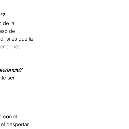
”?
 de la 
eso de 
, si es que la 
ber dónde 
ferencia?
te ser 
a con el 
 el despertar 