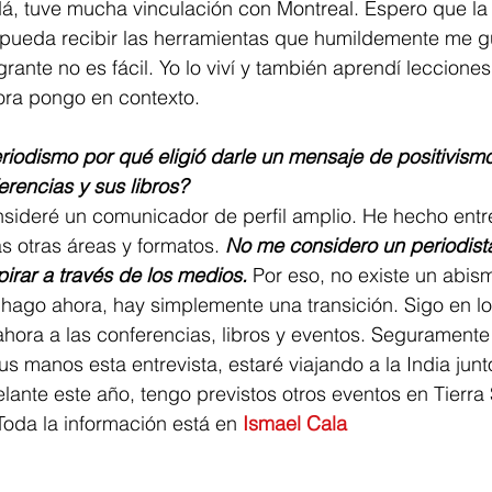
á, tuve mucha vinculación con Montreal. Espero que l
ueda recibir las herramientas que humildemente me gu
grante no es fácil. Yo lo viví y también aprendí leccione
ora pongo en contexto.
riodismo por qué eligió darle un mensaje de positivismo
erencias y sus libros?
sideré un comunicador de perfil amplio. He hecho entre
 otras áreas y formatos. 
No me considero un periodista
pirar a través de los medios.
 Por eso, no existe un abis
 hago ahora, hay simplemente una transición. Sigo en l
hora a las conferencias, libros y eventos. Seguramente
us manos esta entrevista, estaré viajando a la India junt
ante este año, tengo previstos otros eventos en Tierra 
Toda la información está en
 Ismael Cala