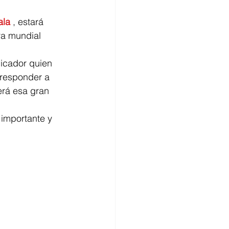
ala
 , estará 
ra mundial 
icador quien 
responder a 
erá esa gran 
 importante y 