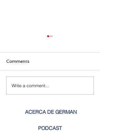
Comments
¡Ay, Rumba!
Write a comment...
Reflexiones de
Bernardo Tobón
Martínez.
ACERCA DE GERMAN
PODCAST