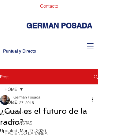
Contacto
GERMAN POSADA
Puntual y Directo
Post
HOME
German Posada
HOME
Jul 27, 2015
¿Cual es el futuro de la
ARTICULOS
radio?
ENTREVISTAS
Updated:
Mar 17, 2020
HACIENDO LA TAREA