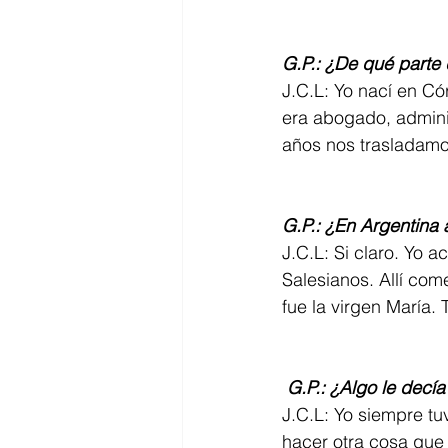
G.P.: ¿De qué parte
J.C.L: Yo nací en Có
era abogado, adminis
años nos trasladamo
G.P.: ¿En Argentina 
J.C.L: Si claro. Yo 
Salesianos. Allí co
fue la virgen María. T
G.P.: ¿Algo le decí
J.C.L: Yo siempre tu
hacer otra cosa que 