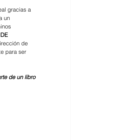
al gracias a 
a un 
inos 
 DE 
dirección de 
te para ser 
te de un libro 