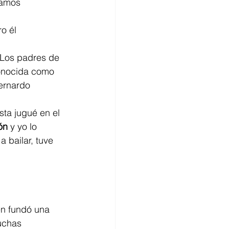
samos
o él
 Los padres de 
onocida como 
Bernardo 
ta jugué en el 
ón
 y yo lo 
a bailar, tuve 
n fundó una 
uchas 