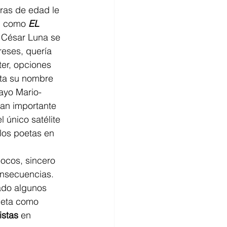
oras de edad le 
l como 
EL 
 César Luna se 
reses, quería 
ter, opciones 
ta su nombre 
ayo Mario- 
tan importante 
 único satélite 
 los poetas en 
ocos, sincero 
onsecuencias. 
ado algunos 
peta como 
istas
 en 