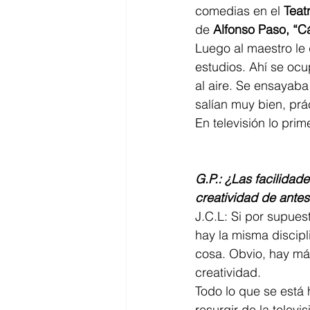
comedias en el 
Teat
de 
Alfonso Paso, “C
Luego al maestro le 
estudios. Ahí se ocu
al aire. Se ensayab
salían muy bien, prá
En televisión lo pri
G.P.: ¿Las facilidad
creatividad de antes
J.C.L: Si por supue
hay la misma discipli
cosa. Obvio, hay má
creatividad.  
Todo lo que se está 
resurgir de la televi