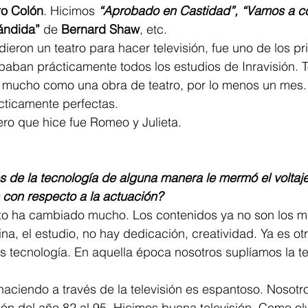
ro Colón
. Hicimos 
“Aprobado en Castidad”, “Vamos a co
ándida” 
de 
Bernard Shaw
, etc.  
dieron un teatro para hacer televisión, fue uno de los pr
paban prácticamente todos los estudios de Inravisión. 
a mucho como una obra de teatro, por lo menos un mes.
cticamente perfectas.  
mero que hice fue Romeo y Julieta.
es de la tecnología de alguna manera le mermó el voltaje
 con respecto a la actuación?
sto ha cambiado mucho. Los contenidos ya no son los m
na, el estudio, no hay dedicación, creatividad. Ya es ot
s tecnología. En aquella época nosotros suplíamos la t
haciendo a través de la televisión es espantoso. Nosotr
sión del año 82 al 95. Hicimos buena televisión. Como ol