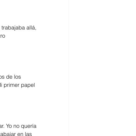
trabajaba allá,
tro
os de los
i primer papel 
r. Yo no quería 
abajar en las 