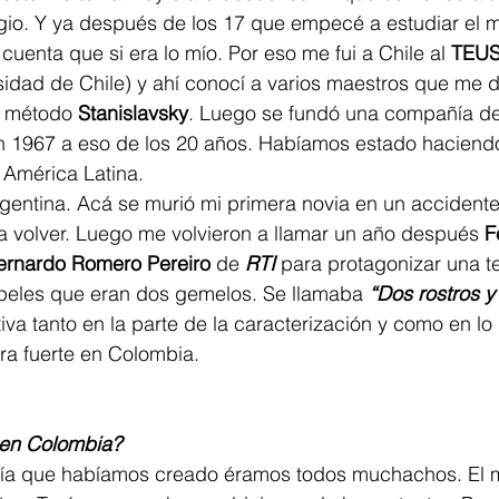
gio. Y ya después de los 17 que empecé a estudiar el 
 cuenta que si era lo mío. Por eso me fui a Chile al 
TEU
idad de Chile) y ahí conocí a varios maestros que me d
l método 
Stanislavsky
. Luego se fundó una compañía de 
n 1967 a eso de los 20 años. Habíamos estado haciendo
 América Latina.  
rgentina. Acá se murió mi primera novia en un accidente
a volver. Luego me volvieron a llamar un año después 
F
ernardo Romero Pereiro
 de 
RTI
 para protagonizar una t
eles que eran dos gemelos. Se llamaba 
“Dos rostros y
tiva tanto en la parte de la caracterización y como en lo
ra fuerte en Colombia. 
 en Colombia?
ía que habíamos creado éramos todos muchachos. El m