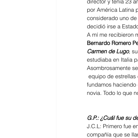
director y tenía 23
por América Latina p
considerado uno de 
decidió irse a Estad
A mí me recibieron 
Bernardo Romero Pe
Carmen de Lugo
, s
estudiaba en Italia p
Asombrosamente se m
 equipo de estrellas 
fundamos haciendo o
novia. Todo lo que n
G.P.: ¿Cuál fue su 
J.C.L: Primero fue en
compañía que se lla