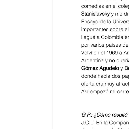
comedias en el cole
Stanislavsky
 y me di
Ensayo de la Univers
importantes sobre e
llegué a Colombia e
por varios países de
Volví en el 1969 a A
Argentina y no querí
Gómez Agudelo
 y 
B
donde hacía dos pap
oferta era muy atrac
Así empezó mi carre
G.P.: ¿Cómo resultó
J.C.L: En la Compañ