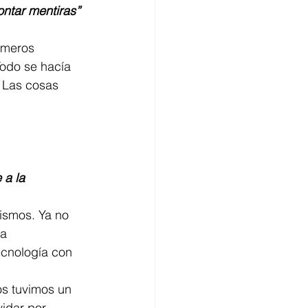
ntar mentiras”
imeros 
Todo se hacía 
 Las cosas 
 a la 
ismos. Ya no 
ra
ecnología con 
os tuvimos un 
vidar por 