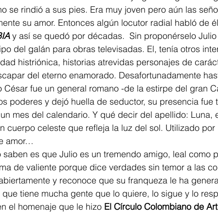
no se rindió a sus pies. Era muy joven pero aún las señ
ente su amor. Entonces algún locutor radial habló de é
IA
y así se quedó por décadas.  Sin proponérselo Julio
tipo del galán para obras televisadas. El, tenía otros inte
idad histriónica, historias atrevidas personajes de carác
escapar del eterno enamorado. Desafortunadamente has
o César fue un general romano -de la estirpe del gran C
s poderes y dejó huella de seductor, su presencia fue 
un mes del calendario. Y qué decir del apellido: Luna, el
 un cuerpo celeste que refleja la luz del sol. Utilizado por
de amor… 
aben es que Julio es un tremendo amigo, leal como p
ama de valiente porque dice verdades sin temor a las c
abiertamente y reconoce que su franqueza le ha gener
que tiene mucha gente que lo quiere, lo sigue y lo res
 el homenaje que le hizo 
El Círculo Colombiano de Art