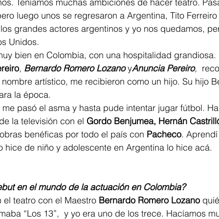
 años. Teníamos muchas ambiciones de hacer teatro. Pa
ero luego unos se regresaron a Argentina, Tito Ferreiro
los grandes actores argentinos y yo nos quedamos, per
os Unidos.  
muy bien en Colombia, con una hospitalidad grandiosa.
reiro
, 
Bernardo Romero Lozano
 y
Anuncia Pereiro
,
  rec
u nombre artístico, me recibieron como un hijo. Su hijo 
ara la época.  
e pasó el asma y hasta pude intentar jugar fútbol. Has
de la televisión con el 
Gordo Benjumea, Hernán Castrill
bras benéficas por todo el país con 
Pacheco
. Aprendí 
o hice de niño y adolescente en Argentina lo hice acá. 
debut en el mundo de la actuación en Colombia?
 el teatro con el Maestro 
Bernardo Romero Lozano 
quié
maba “Los 13”,  y yo era uno de los trece. Hacíamos m