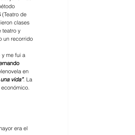
método 
S
 (Teatro de 
ieron clases 
teatro y 
 un recorrido 
 y me fui a 
ernando 
elenovela en 
 una vida”
. La 
  económico. 
ayor era el