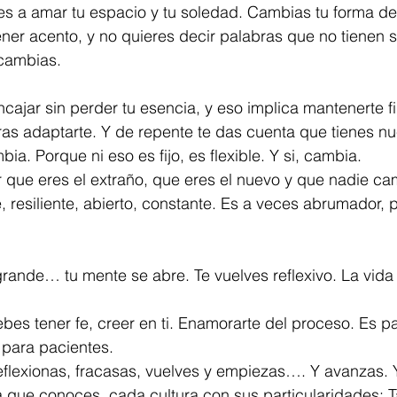
s a amar tu espacio y tu soledad. Cambias tu forma de 
ner acento, y no quieres decir palabras que no tienen s
 cambias.
ajar sin perder tu esencia, y eso implica mantenerte fi
ras adaptarte. Y de repente te das cuenta que tienes n
ia. Porque ni eso es fijo, es flexible. Y si, cambia.
que eres el extraño, que eres el nuevo y que nadie camb
, resiliente, abierto, constante. Es a veces abrumador, 
grande… tu mente se abre. Te vuelves reflexivo. La vida
bes tener fe, creer en ti. Enamorarte del proceso. Es pa
 para pacientes. 
reflexionas, fracasas, vuelves y empiezas…. Y avanzas.
que conoces, cada cultura con sus particularidades; T