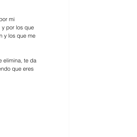
por mi 
y por los que 
n y los que me 
 elimina, te da 
iendo que eres 