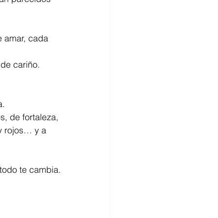
e amar, cada 
 de cariño. 
a.
 de fortaleza, 
y rojos… y a 
 todo te cambia.