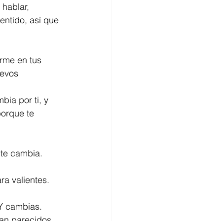
hablar, 
entido, así que 
rme en tus 
uevos 
ia por ti, y 
porque te 
 te cambia.
ra valientes. 
 Y cambias.
an parecidos 