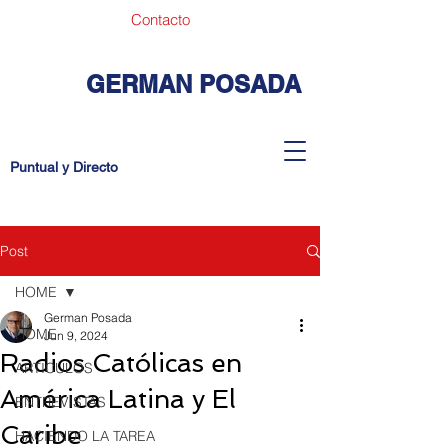
Contacto
GERMAN POSADA
Puntual y Directo
Post
HOME
German Posada
HOME
Jun 9, 2024
Radios Católicas en
ARTICULOS
América Latina y El
ENTREVISTAS
Caribe
HACIENDO LA TAREA