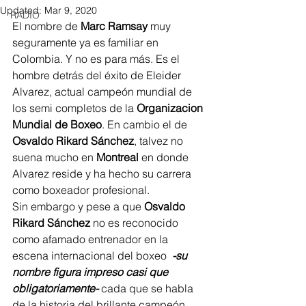
Updated:
Mar 9, 2020
RADIO
El nombre de 
Marc Ramsay
 muy 
seguramente ya es familiar en 
Colombia. Y no es para más. Es el 
hombre detrás del éxito de Eleider 
Alvarez, actual campeón mundial de 
los semi completos de la 
Organizacion 
Mundial de Boxeo
. En cambio el de 
Osvaldo Rikard Sánchez
, talvez no 
suena mucho en 
Montreal
 en donde 
Alvarez reside y ha hecho su carrera 
como boxeador profesional.
Sin embargo y pese a que 
Osvaldo 
Rikard Sánchez
 no es reconocido 
como afamado entrenador en la 
escena internacional del boxeo 
 -su 
nombre figura impreso casi que 
obligatoriamente-
 cada que se habla 
de la historia del brillante campeón 