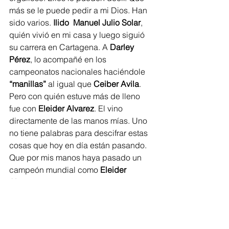
más se le puede pedir a mi Dios. Han 
sido varios. 
Ilido  Manuel Julio Solar
, 
quién vivió en mi casa y luego siguió 
su carrera en Cartagena. A 
Darley 
Pérez
, lo acompañé en los 
campeonatos nacionales haciéndole 
“manillas”
 al igual que 
Ceiber Avila
.
Pero con quién estuve más de lleno 
fue con 
Eleider Alvarez
. El vino 
directamente de las manos mías. Uno 
no tiene palabras para descifrar estas 
cosas que hoy en día están pasando. 
Que por mis manos haya pasado un 
campeón mundial como 
Eleider 
Alvarez
 es de mucha satisfacción.
G.P. ¿Vienen futuros campeones de 
mundo colombianos?