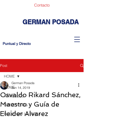
Contacto
GERMAN POSADA
Puntual y Directo
Post
HOME
German Posada
HOME
Jan 14, 2019
Osvaldo Rikard Sánchez,
ARTICULOS
Maestro y Guía de
ENTREVISTAS
Eleider Alvarez
HACIENDO LA TAREA