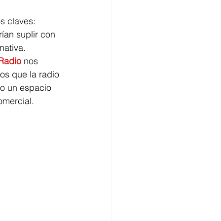
s claves: 
ían suplir con 
nativa.
Radio
 nos 
os que la radio 
do un espacio 
omercial.