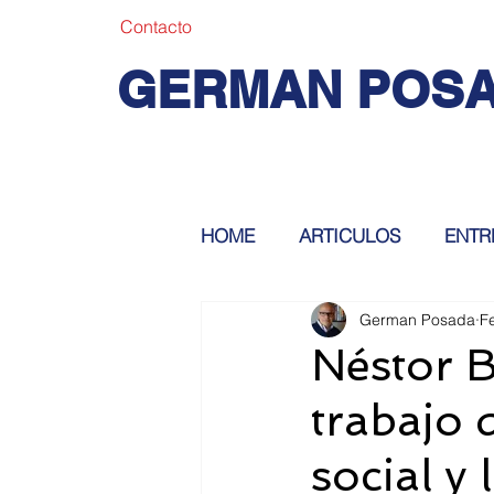
Contacto
GERMAN POS
HOME
ARTICULOS
ENTR
German Posada
F
Néstor B
trabajo 
social y