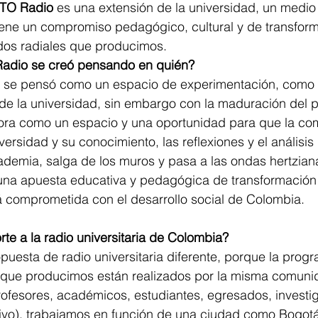
TO Radio
 es una extensión de la universidad, un medio
ene un compromiso pedagógico, cultural y de transform
idos radiales que producimos.
adio se creó pensando en quién?
io se pensó como un espacio de experimentación, como 
de la universidad, sin embargo con la maduración del p
ora como un espacio y una oportunidad para que la co
ersidad y su conocimiento, las reflexiones y el análisis 
demia, salga de los muros y pasa a las ondas hertziana
na apuesta educativa y pedagógica de transformación 
á comprometida con el desarrollo social de Colombia.
rte a la radio universitaria de Colombia?
uesta de radio universitaria diferente, porque la progr
 que producimos están realizados por la misma comun
rofesores, académicos, estudiantes, egresados, investi
tivo), trabajamos en función de una ciudad como Bogot