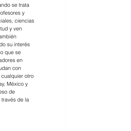
ndo se trata 
ofesores y 
ales, ciencias 
tud y ven 
También 
o su interés 
o que se  
adores en 
yudan con 
cualquier otro 
ay, México y 
eso de 
través de la 