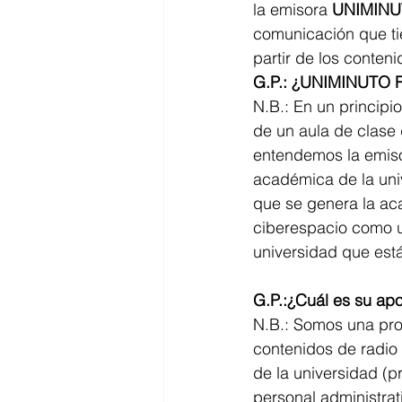
la emisora 
UNIMINU
comunicación que ti
partir de los conten
G.P.: ¿UNIMINUTO R
N.B.: En un princip
de un aula de clase 
entendemos la emis
académica de la univ
que se genera la aca
ciberespacio como u
universidad que est
G.P.:¿Cuál es su apo
N.B.: Somos una prop
contenidos de radio
de la universidad (p
personal administra