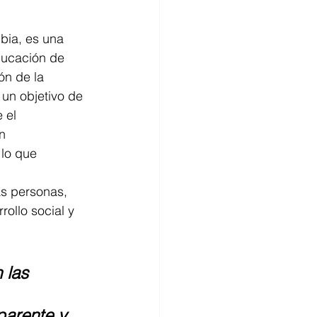
bia, es una 
ducación de 
ón de la 
 un objetivo de 
 el 
n 
lo que 
s personas, 
ollo social y 
 las 
parente y 