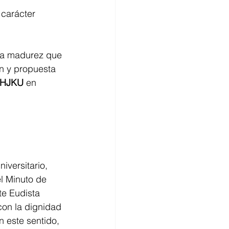
 carácter 
na madurez que 
ón y propuesta 
 HJKU
 en 
iversitario, 
l Minuto de 
e Eudista 
on la dignidad 
n este sentido, 