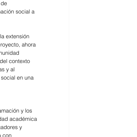
 de 
ación social a 
la extensión 
royecto, ahora 
munidad 
del contexto 
s y al 
social en una 
amación y los 
idad académica 
gadores y 
á con 