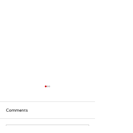
Comments
¡Ay, Rumba!