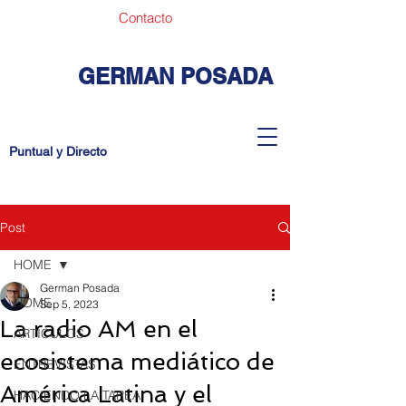
Contacto
GERMAN POSADA
Puntual y Directo
Post
HOME
German Posada
HOME
Sep 5, 2023
La radio AM en el
ARTICULOS
ecosistema mediático de
ENTREVISTAS
América Latina y el
HACIENDO LA TAREA