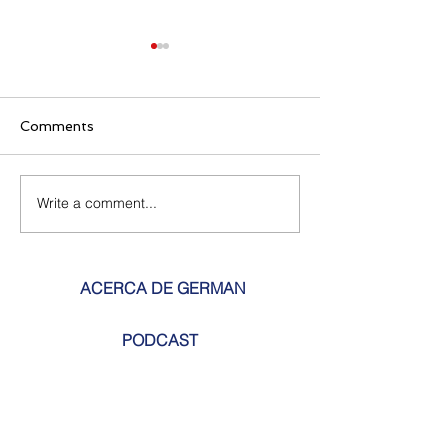
Comments
¡Ay, Rumba!
Write a comment...
Ernesto Diaz n
recuerda al ino
Otto Greiffens
ACERCA DE GERMAN
PODCAST