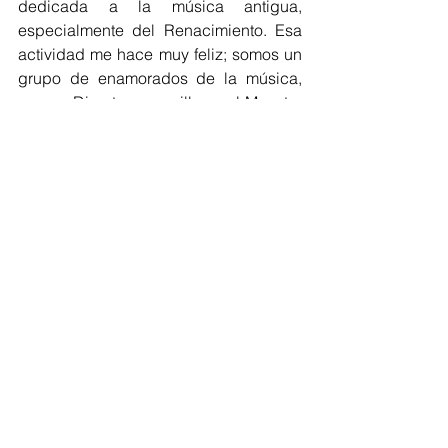
dedicada a la música antigua, 
especialmente del Renacimiento. Esa 
actividad me hace muy feliz; somos un 
grupo de enamorados de la música, 
con un Director maravilloso, el Maestro 
John Sierra Silva, quien además 
compone y nos ha permitido cantar 
varias de sus canciones, compuestas 
evocando la sonoridad antigua. 
Realmente con el canto no persigo una 
meta personal sino colectiva: que 
Didascalia cada vez suene mejor y que 
Colombia reconozca a un músico de la 
calidad de John Sierra, quien además 
es un tenor espléndido.