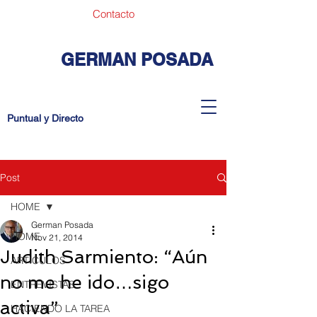
Contacto
GERMAN POSADA
Puntual y Directo
Post
HOME
German Posada
HOME
Nov 21, 2014
Judith Sarmiento: “Aún
ARTICULOS
no me he ido…sigo
ENTREVISTAS
activa”
HACIENDO LA TAREA