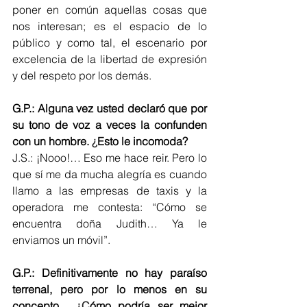
poner en común aquellas cosas que 
nos interesan; es el espacio de lo 
público y como tal, el escenario por 
excelencia de la libertad de expresión 
y del respeto por los demás.
G.P.: Alguna vez usted declaró que por 
su tono de voz a veces la confunden 
con un hombre. 
¿
Esto le incomoda?
J.S.: ¡Nooo!… Eso me hace reir. Pero lo 
que sí me da mucha alegría es cuando 
llamo a las empresas de taxis y la 
operadora me contesta: “Cómo se 
encuentra doña Judith… Ya le 
enviamos un móvil”.
G.P.: Definitivamente no hay paraíso 
terrenal, pero por lo menos en su 
concepto,  
¿C
ómo podría ser mejor 